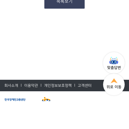
목록보기
맞춤답변
회사소개
이용약관
개인정보보호정책
고객센터
위로 이동
상호명 : (주)에니아소프트
대표자 : 곽범규
주소 : 충북 청주시 상당구 대성로 7 (주)에니아소프트
사업자등록번호 : 301-81-81109