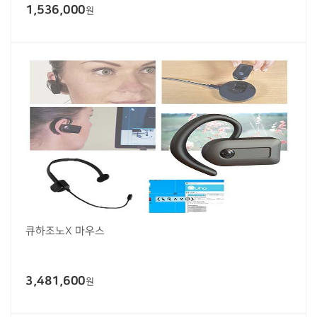
1,536,000
원
큐하조노X 마우스
3,481,600
원