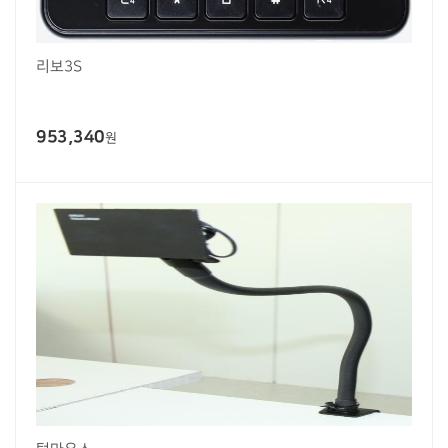
리보3S
953,340
원