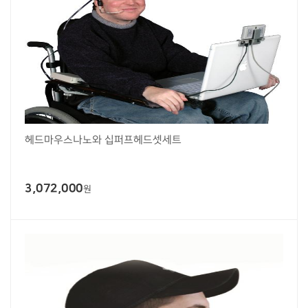
헤드마우스나노와 십퍼프헤드셋세트
3,072,000
원