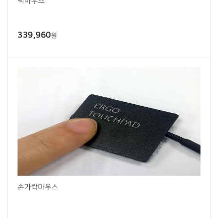
턱마우스
339,960
원
손가락마우스