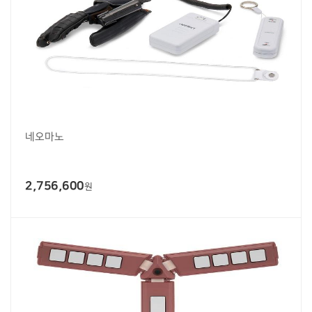
네오마노
2,756,600
원