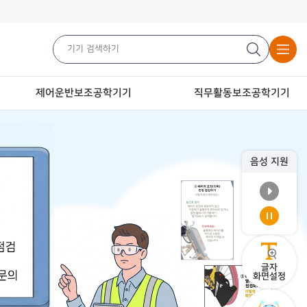
제어운반보조공학기기
직무활동보조공학기기
음성 지원
글자
화면설정