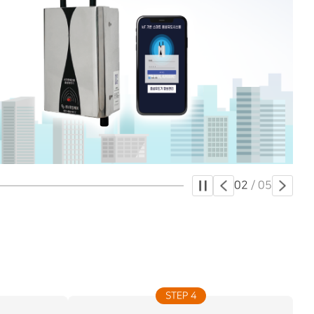
03
/
05
STEP 4