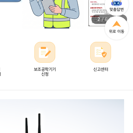
맞춤답변
2
/
6
위로 이동
기
보조공학기기
신고센터
내
신청