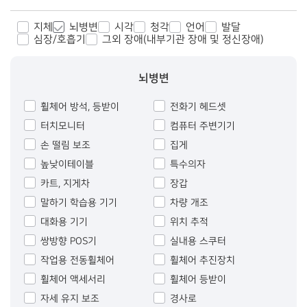
지체
뇌병변
시각
청각
언어
발달
심장/호흡기
그외 장애(내부기관 장애 및 정신장애)
뇌병변
휠체어 방석, 등받이
전화기 헤드셋
터치모니터
컴퓨터 주변기기
손 떨림 보조
집게
높낮이테이블
특수의자
카트, 지게차
장갑
말하기 학습용 기기
차량 개조
대화용 기기
위치 추적
쌍방향 POS기
실내용 스쿠터
작업용 전동휠체어
휠체어 추진장치
휠체어 액세서리
휠체어 등받이
자세 유지 보조
경사로