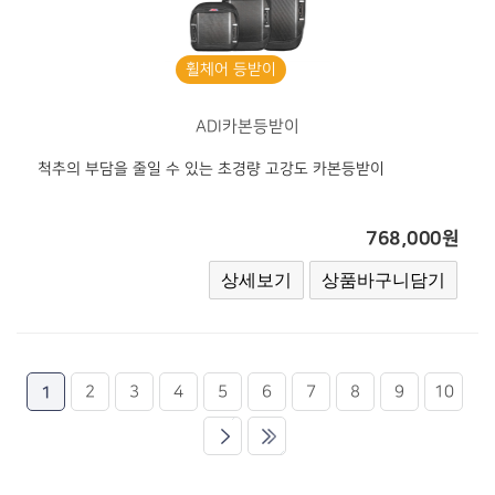
휠체어 등받이
ADI카본등받이
척추의 부담을 줄일 수 있는 초경량 고강도 카본등받이
768,000원
1
2
3
4
5
6
7
8
9
10